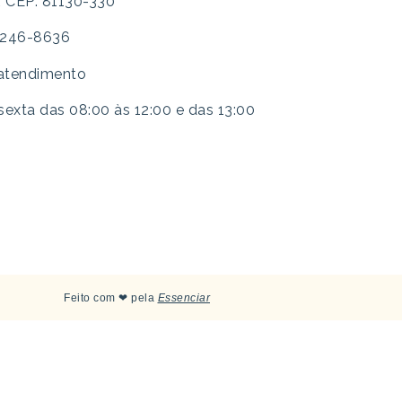
R CEP: 81130-330
 3246-8636
 atendimento
exta das 08:00 às 12:00 e das 13:00
Feito com ❤ pela
Essenciar