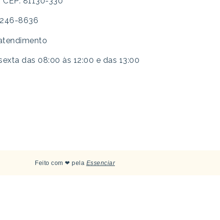
R CEP: 81130-330
 3246-8636
 atendimento
exta das 08:00 às 12:00 e das 13:00
Feito com ❤ pela
Essenciar