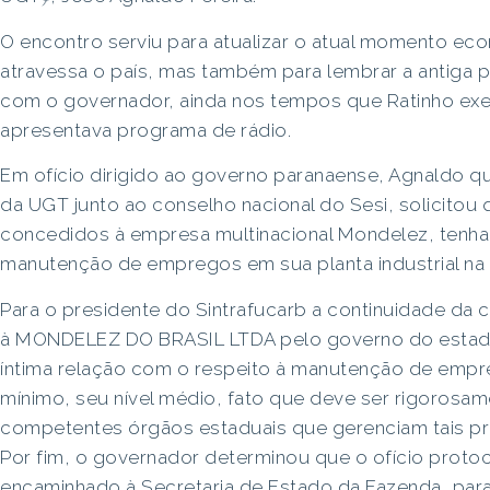
O encontro serviu para atualizar o atual momento eco
atravessa o país, mas também para lembrar a antiga p
com o governador, ainda nos tempos que Ratinho exe
apresentava programa de rádio.
Em ofício dirigido ao governo paranaense, Agnaldo 
da UGT junto ao conselho nacional do Sesi, solicitou q
concedidos à empresa multinacional Mondelez, tenh
manutenção de empregos em sua planta industrial na c
Para o presidente do Sintrafucarb a continuidade da c
à MONDELEZ DO BRASIL LTDA pelo governo do estado
íntima relação com o respeito à manutenção de emp
mínimo, seu nível médio, fato que deve ser rigorosa
competentes órgãos estaduais que gerenciam tais p
Por fim, o governador determinou que o ofício protoc
encaminhado à Secretaria de Estado da Fazenda, para 