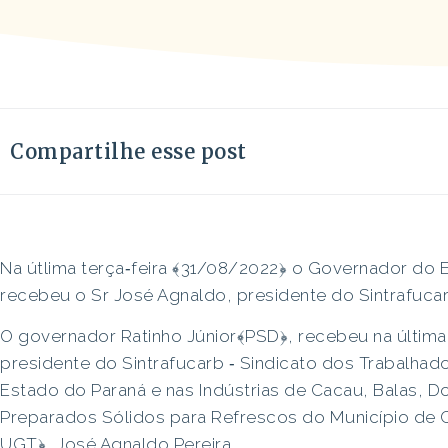
Compartilhe esse post
Na útlima terça‐feira ﴾31/08/2022﴿ o Governador do E
recebeu o Sr José Agnaldo, presidente do Sintrafucar
O governador Ratinho Júnior﴾PSD﴿, recebeu na última 
presidente do Sintrafucarb ‐ Sindicato dos Trabalhad
Estado do Paraná e nas Indústrias de Cacau, Balas, 
Preparados Sólidos para Refrescos do Município de Cu
UGT﴿, José Agnaldo Pereira.