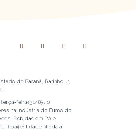
stado do Paraná, Ratinho Jr,
b.
terça‐feira﴾31/8﴿, o
ores na Indústria do Fumo do
Doces, Bebidas em Pó e
ritiba﴾entidade filiada à