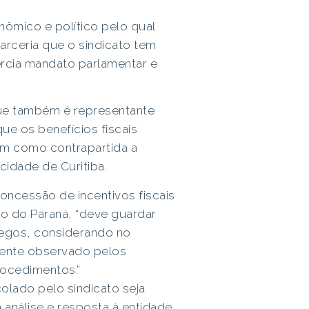
nômico e político pelo qual
arceria que o sindicato tem
rcia mandato parlamentar e
que também é representante
ue os benefícios fiscais
am como contrapartida a
idade de Curitiba.
oncessão de incentivos fiscais
 do Paraná, “deve guardar
regos, considerando no
mente observado pelos
rocedimentos.”
olado pelo sindicato seja
análise e resposta à entidade